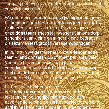
toegang geheven: alle kosten worden gedekt met
vrijwillige bijdragen.
We noemen allereerst onze
vrijwilligers
, die geheel
belangeloos hun beste krachten wijden aan het
realiseren van het Jobfeest. En vervolgens
onze
donateurs
, meestal inwoners van ons dorp,
schenkers van kleine en minder kleine bedragen,
die tezamen iets groots vertegenwoordigen.
In 2012 zijn we gestart met onze
Vrienden
actie
(een Vriend doneert € 35 of meer per jaar). Vele
Vrienden blijven gelukkig jaar op jaar trouw. Voor
vrienden doen we ook iets extra's; zo nemen zij
deel aan de borrel na de Job avond en is er koffie
met iets lekkers na de zondagsdienst.
En tenslotte hebben we onze
vele
adverteerders
en
sponsoren
. Adverteerders
leveren een belangrijke bijdrage door een
advertentie te plaatsen in het boekje dat we eind
april in het hele dorp huis aan huis bezorgen.