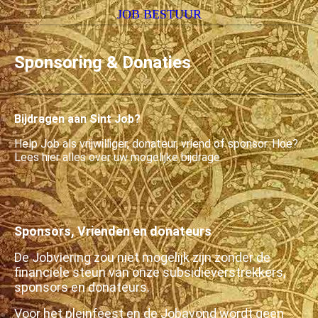
JOB BESTUUR
Sponsoring & Donaties
Bijdragen aan Sint Job?
Help Job als vrijwilliger, donateur, vriend of sponsor. Hoe?
Lees hier alles over uw mogelijke bijdrage.
Sponsors, Vrienden en donateurs
De Jobviering zou niet mogelijk zijn zonder de
financiële steun van onze subsidieverstrekkers,
sponsors en donateurs.
Voor het pleinfeest en de Jobavond wordt geen