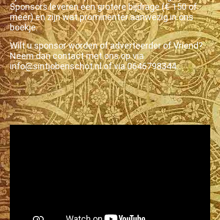
Sponsors leveren een grotere bijdrage (€ 150 of
meer) en zijn wat prominenter aanwezig in ons
boekje.
Wilt u sponsor worden of adverteerder of Vriend?
Neem dan contact met ons op via
info@sintjobenschot.nl of via 0646798344.