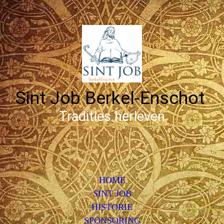
Sint Job Berkel-Enschot
Tradities herleven
HOME
SINT JOB
HISTORIE
SPONSORING